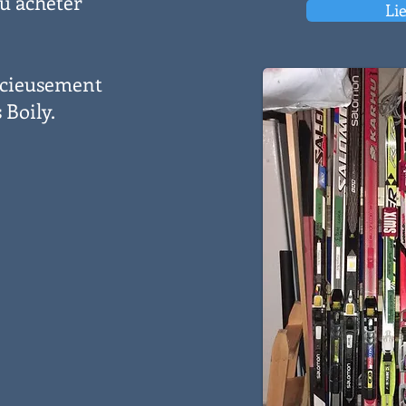
u acheter
Li
acieusement
 Boily.