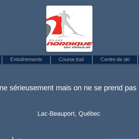
Entraînements
Course trail
Centre de ski
îne sérieusement mais on ne se prend pas 
Lac-Beauport, Québec